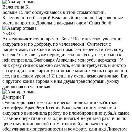
Валентина К.
Больше 15 лет обслуживаюсь в этой стоматологии.
Качественно и быстро)! Вежливый персонал. Парковочные
места напротив. Довольна каждым годом! Спасибо ☺️
Ns338
Анжелика-вот точно врач от Бога! Все так четко, уверенно,
аккуратно и по доброму, по человечески! Считается с
пациентами, психологически помогает перенести тем, кому
тяжело! Семь лет уже периодически лечусь у нее, и сына к
ней отправила. Благодаря Анжелике мои зубы держатся ! У
них сразу снимок можно сделать, если потребуется, и доктор
сразу видит всю картину на экране компа. Очень современно
все, на высшем уровне! И цены ну очень демократичные! Еду
с другого конца города к ним двумя транспортами, ухожу
довольная и счастливая!
Дмитрий Т.
Очень хорошая стоматологическая поликлиника.Уютная
атмосфера.Врач Реут Ксения Валерьевна внимательно и
аккуратно выполнила работу по пломбированию зуба.А самое
главное оперативно и за один визит.Я не увидел различия по
цене с муниципальной стоматологией,а по качеству
обслуживания,оперативности и комфорту клиника Ликастом